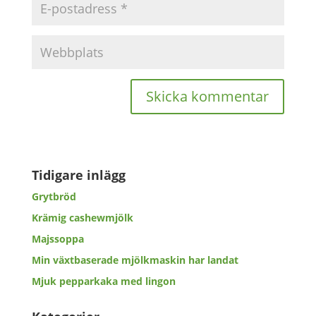
Tidigare inlägg
Grytbröd
Krämig cashewmjölk
Majssoppa
Min växtbaserade mjölkmaskin har landat
Mjuk pepparkaka med lingon