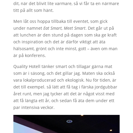
dit, när det blivit lite varmare, så vi får ta en närmare
titt på allt som hänt.
Men låt oss hoppa tillbaka till eventet, som gick
under namnet
Eat Smart, Meet Smart
. Det går ut på
att lunchen är den stund på dagen som ska ge kraft
och inspiration och det är därför viktigt att äta
hälsosamt, grönt och inte minst, gott – även om man
är på konferens.
Quality Hotell tänker smart och tillagar gärna mat
som är i säsong, och det gillar jag. Maten ska också
vara lokalproducerad och ekologisk. Nu för tiden, är
det till exempel. så lätt att få tag i färska jordgubbar
året runt, men jag tycker att det är något visst med
att få längta ett år, och sedan få äta dem under ett
par intensiva veckor.