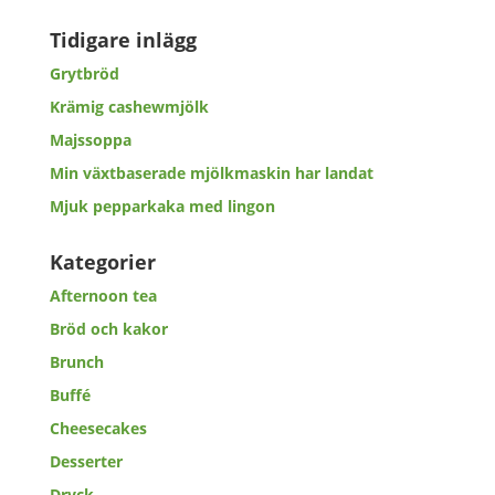
Tidigare inlägg
Grytbröd
Krämig cashewmjölk
Majssoppa
Min växtbaserade mjölkmaskin har landat
Mjuk pepparkaka med lingon
Kategorier
Afternoon tea
Bröd och kakor
Brunch
Buffé
Cheesecakes
Desserter
Dryck