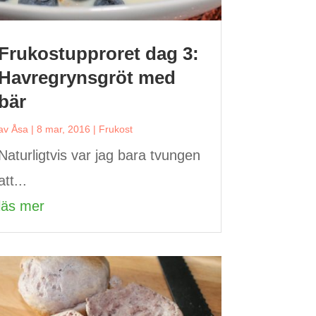
Frukostupproret dag 3:
Havregrynsgröt med
bär
av
Åsa
|
8 mar, 2016
|
Frukost
Naturligtvis var jag bara tvungen
att...
läs mer