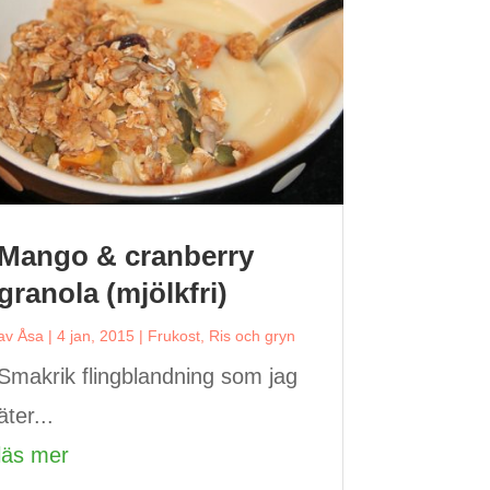
Mango & cranberry
granola (mjölkfri)
av
Åsa
|
4 jan, 2015
|
Frukost
,
Ris och gryn
Smakrik flingblandning som jag
äter...
läs mer