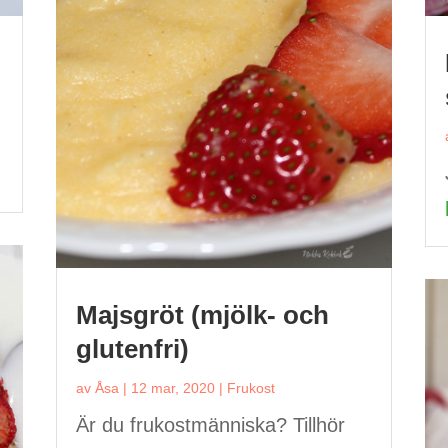
Majsgröt (mjölk- och
glutenfri)
av
Åsa
|
12 mar, 2020
|
Frukost
Är du frukostmänniska? Tillhör