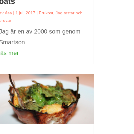
oats
av
Åsa
|
1 jul, 2017
|
Frukost
,
Jag testar och
provar
Jag är en av 2000 som genom
Smartson...
läs mer