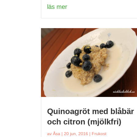
läs mer
Quinoagröt med blåbär
och citron (mjölkfri)
av
Åsa
|
20 jun, 2016
|
Frukost