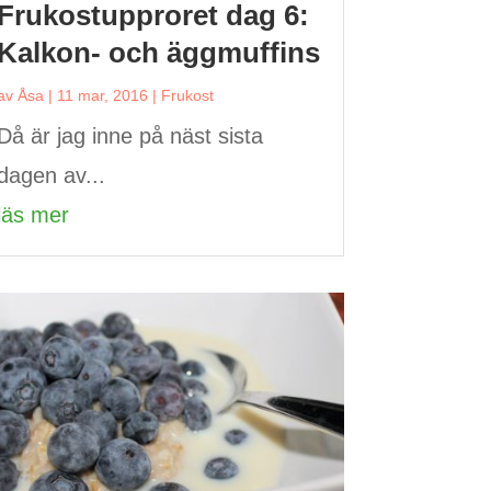
Frukostupproret dag 6:
Kalkon- och äggmuffins
av
Åsa
|
11 mar, 2016
|
Frukost
Då är jag inne på näst sista
dagen av...
läs mer