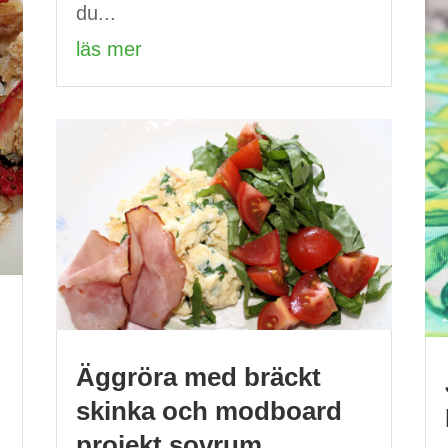
du...
läs mer
Äggröra med bräckt
skinka och modboard
projekt sovrum