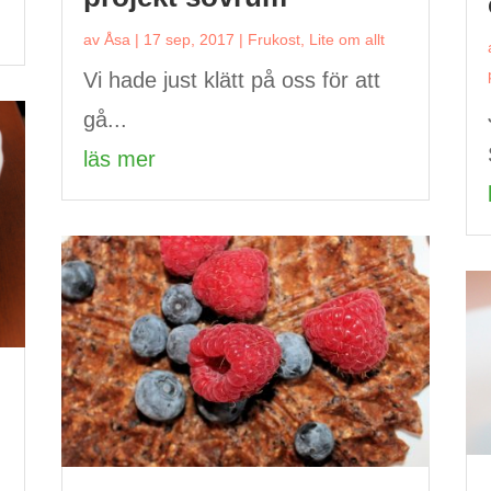
av
Åsa
|
17 sep, 2017
|
Frukost
,
Lite om allt
Vi hade just klätt på oss för att
gå...
läs mer