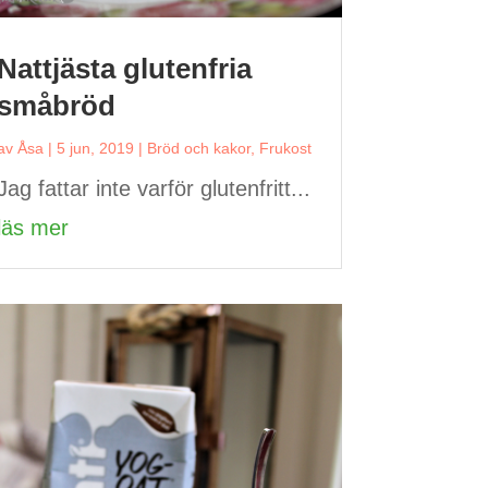
Nattjästa glutenfria
småbröd
av
Åsa
|
5 jun, 2019
|
Bröd och kakor
,
Frukost
Jag fattar inte varför glutenfritt...
läs mer