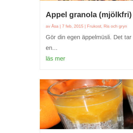
Appel granola (mjölkfri)
av
Åsa
|
7 feb, 2015
|
Frukost
,
Ris och gryn
Gör din egen äppelmüsli. Det tar
en...
läs mer