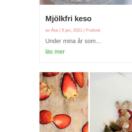
Mjölkfri keso
av
Åsa
|
9 jan, 2021
|
Frukost
Under mina år som...
läs mer