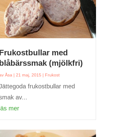
Frukostbullar med
blåbärssmak (mjölkfri)
av
Åsa
|
21 maj, 2015
|
Frukost
Jättegoda frukostbullar med
smak av...
läs mer