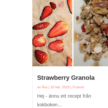
Strawberry Granola
av
Åsa
|
16 feb, 2019
|
Frukost
Hej - ännu ett recept från
kokboken...