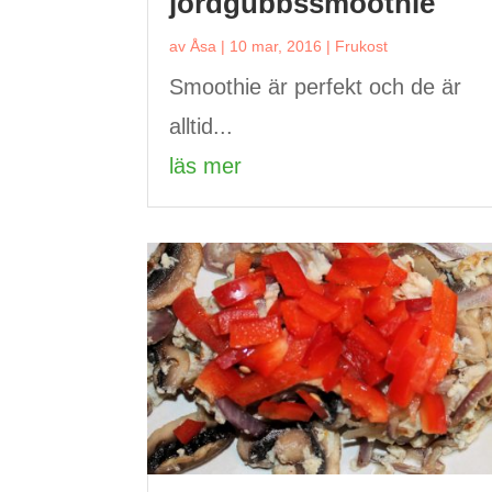
jordgubbssmoothie
av
Åsa
|
10 mar, 2016
|
Frukost
Smoothie är perfekt och de är
alltid...
läs mer