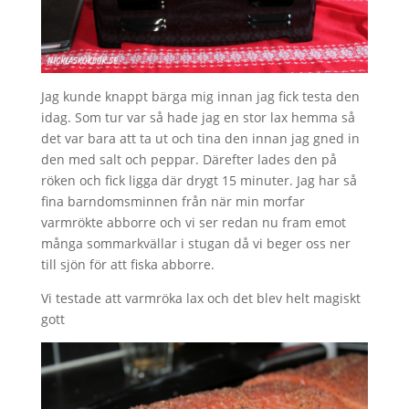
Jag kunde knappt bärga mig innan jag fick testa den
idag. Som tur var så hade jag en stor lax hemma så
det var bara att ta ut och tina den innan jag gned in
den med salt och peppar. Därefter lades den på
röken och fick ligga där drygt 15 minuter. Jag har så
fina barndomsminnen från när min morfar
varmrökte abborre och vi ser redan nu fram emot
många sommarkvällar i stugan då vi beger oss ner
till sjön för att fiska abborre.
Vi testade att varmröka lax och det blev helt magiskt
gott