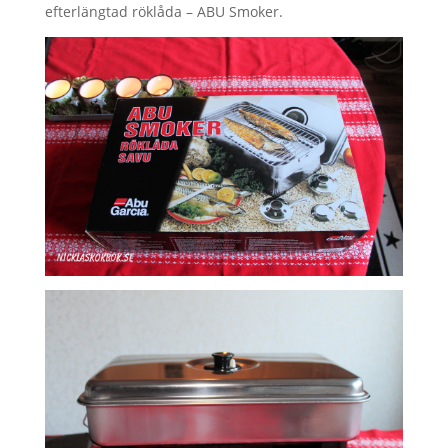
efterlängtad röklåda – ABU Smoker.