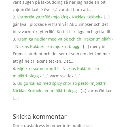
varit sugen på laxpudding så när jag hade en bit
cajunrökt laxfilé över så var det bara att…
Varmrökt ytterfilé (mjölkfri) - Nicklas Kokbok
- […]
går kväll plockade vi fram vår ABU Smoker och det
blev varmrökt ytterfilé. Köttet fick ligga och gotta till…
Krämiga nudlar med vitlök och chiliräkor (mjölkfri)
- Nicklas Kokbok - en mjölkfri blogg
- […] meny till
Emmas student och det ser ut som om det kommer
att gå helt i laxens tecken. Det…
Mjölkfri sommarbuffé - Nicklas Kokbok - en
mjölkfri blogg
- […] Varmrökt lax […]
Bulgursallad med spicy chorizo pesto (mjölkfri) -
Nicklas Kokbok - en mjölkfri blogg
- […] varmrökt lax
[…]
Skicka kommentar
Din e-postadress kommer inte publiceras.