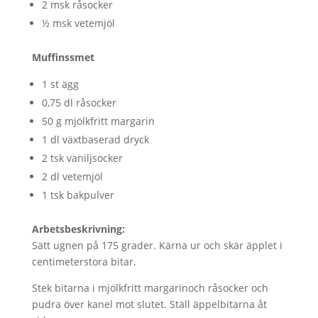
2 msk råsocker
½ msk vetemjöl
Muffinssmet
1 st ägg
0,75 dl råsocker
50 g mjölkfritt margarin
1 dl växtbaserad dryck
2 tsk vaniljsocker
2 dl vetemjöl
1 tsk bakpulver
Arbetsbeskrivning:
Sätt ugnen på 175 grader. Kärna ur och skär äpplet i
centimeterstora bitar.
Stek bitarna i mjölkfritt margarinoch råsocker och
pudra över kanel mot slutet. Ställ äppelbitarna åt