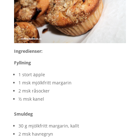
Ingredienser:
Fyllning
1 stort äpple
1 msk mjölkfritt margarin
2 msk råsocker
½ msk kanel
Smuldeg
30 g mjölkfritt margarin, kallt
2 msk havregryn