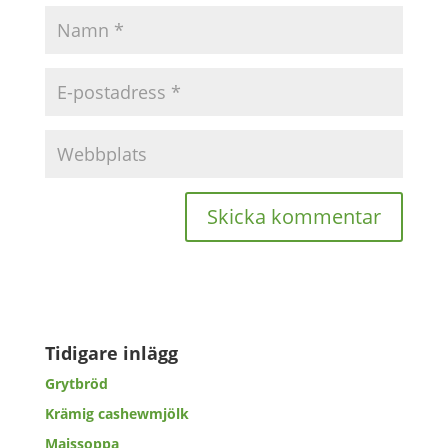
Tidigare inlägg
Grytbröd
Krämig cashewmjölk
Majssoppa