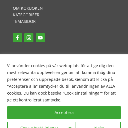
OM KOKBOKEN
KATEGORIEER
TEMASIDOR
INTEGRITETSPOLICY
PR-POLICY
Vi använder cookies på vår webbplats för att ge dig den
KONTAKT
mest relevanta upplevelsen genom att komma ihåg dina
preferenser och upprepade besök. Genom att klicka på
"Acceptera alla" samtycker du till användningen av ALLA
cookies. Du kan dock besöka "Cookieinställningar" för att
ge ett kontrollerat samtycke.
Acceptera
COPYRIGHT 2023 © Nicklas Kokbok - en mjölkfri
blogg | Alla rättigheter förbehållna.
Cookie Inställningar
Neka