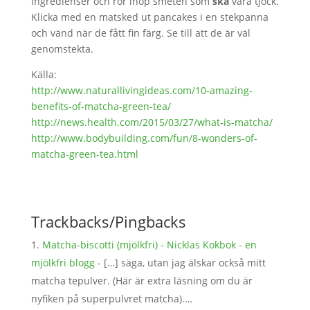
ingredienser och rör ihop smeten som
ska
vara tjock.
Klicka med en matsked ut pancakes i en stekpanna
och vänd när de fått fin färg. Se till att de är väl
genomstekta.
Källa:
http://www.naturallivingideas.com/10-amazing-
benefits-of-matcha-green-tea/
http://news.health.com/2015/03/27/what-is-matcha/
http://www.bodybuilding.com/fun/8-wonders-of-
matcha-green-tea.html
Trackbacks/Pingbacks
Matcha-biscotti (mjölkfri) - Nicklas Kokbok - en
mjölkfri blogg
- […] säga, utan jag älskar också mitt
matcha tepulver. (Här är extra läsning om du är
nyfiken på superpulvret matcha).…