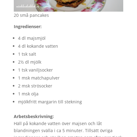
20 små pancakes
Ingredienser:
4 dl majsmjöl
4 dl kokande vatten
1 tsk salt
2½ dl mjölk
1 tsk vaniljsocker
1 msk matchapulver
2 msk strösocker
1 msk olja
mjölkfritt margarin till stekning
Arbetsbeskrivning:
Häll på kokande vatten över majsen och låt
blandningen svälla i ca 5 minuter. Tillsätt övriga