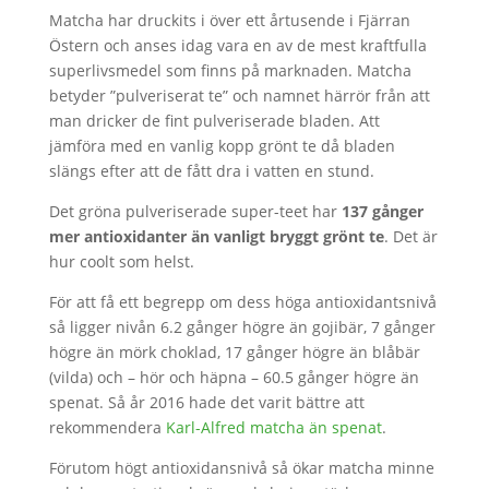
Matcha har druckits i över ett årtusende i Fjärran
Östern och anses idag vara en av de mest kraftfulla
superlivsmedel som finns på marknaden. Matcha
betyder ”pulveriserat te” och namnet härrör från att
man dricker de fint pulveriserade bladen. Att
jämföra med en vanlig kopp grönt te då bladen
slängs efter att de fått dra i vatten en stund.
Det gröna pulveriserade super-teet har
137 gånger
mer antioxidanter än vanligt bryggt grönt te
. Det är
hur coolt som helst.
För att få ett begrepp om dess höga antioxidantsnivå
så ligger nivån 6.2 gånger högre än gojibär, 7 gånger
högre än mörk choklad, 17 gånger högre än blåbär
(vilda) och – hör och häpna – 60.5 gånger högre än
spenat. Så år 2016 hade det varit bättre att
rekommendera
Karl-Alfred matcha än spenat
.
Förutom högt antioxidansnivå så ökar matcha minne