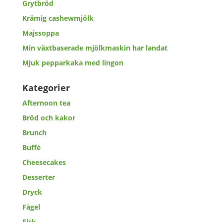
Grytbröd
Krämig cashewmjölk
Majssoppa
Min växtbaserade mjölkmaskin har landat
Mjuk pepparkaka med lingon
Kategorier
Afternoon tea
Bröd och kakor
Brunch
Buffé
Cheesecakes
Desserter
Dryck
Fågel
Fisk