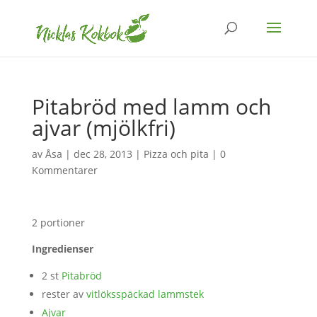
Pitabröd med lamm och
ajvar (mjölkfri)
av
Åsa
|
dec 28, 2013
|
Pizza och pita
|
0
Kommentarer
2 portioner
Ingredienser
2 st
Pitabröd
rester av
vitlöksspäckad lammstek
Ajvar