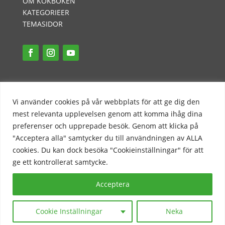
OM KOKBOKEN
KATEGORIEER
TEMASIDOR
INTEGRITETSPOLICY
PR-POLICY
Vi använder cookies på vår webbplats för att ge dig den
KONTAKT
mest relevanta upplevelsen genom att komma ihåg dina
preferenser och upprepade besök. Genom att klicka på
"Acceptera alla" samtycker du till användningen av ALLA
cookies. Du kan dock besöka "Cookieinställningar" för att
ge ett kontrollerat samtycke.
Acceptera
COPYRIGHT 2023 © Nicklas Kokbok - en mjölkfri
blogg | Alla rättigheter förbehållna.
Cookie Inställningar
Neka