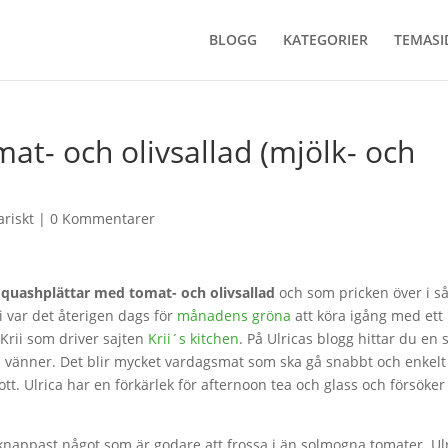
BLOGG
KATEGORIER
TEMASI
at- och olivsallad (mjölk- och
ariskt
|
0 Kommentarer
Squashplättar med tomat- och olivsallad
och som pricken över i så
i var det återigen dags för
månadens gröna
att köra igång med ett 
Krii som driver sajten
Krii´s kitchen
. På Ulricas blogg hittar du en 
ch vänner. Det blir mycket vardagsmat som ska gå snabbt och enkelt
t. Ulrica har en förkärlek för afternoon tea och glass och försöker
 knappast något som är godare att frossa i än solmogna tomater. Ul