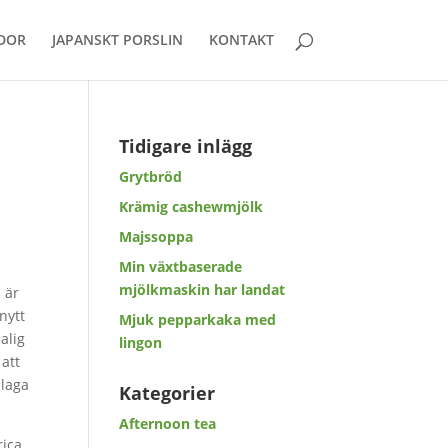
DOR
JAPANSKT PORSLIN
KONTAKT
Tidigare inlägg
Grytbröd
Krämig cashewmjölk
Majssoppa
Min växtbaserade
mjölkmaskin har landat
 är
nytt
Mjuk pepparkaka med
salig
lingon
 att
 laga
Kategorier
Afternoon tea
rica