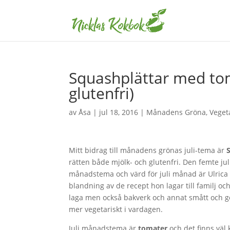
Squashplättar med tom
glutenfri)
av
Åsa
|
jul 18, 2016
|
Månadens Gröna
,
Veget
Mitt bidrag till månadens grönas juli-tema är
rätten både mjölk- och glutenfri. Den femte jul
månadstema och värd för juli månad är Ulrica 
blandning av de recept hon lagar till familj o
laga men också bakverk och annat smått och got
mer vegetariskt i vardagen.
Juli månadstema är
tomater
och det finns väl