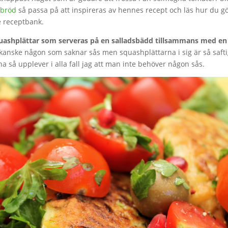
 bröd
så passa på att inspireras av hennes recept och läs hur du g
de receptbank.
quashplättar som serveras på en salladsbädd tillsammans med en
s kanske någon som saknar sås men squashplättarna i sig är så saft
 så upplever i alla fall jag att man inte behöver någon sås.