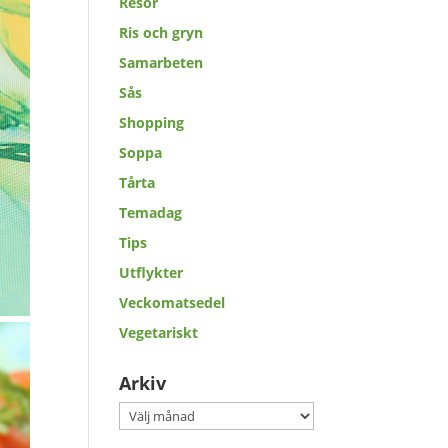
Resor
Ris och gryn
Samarbeten
Sås
Shopping
Soppa
Tårta
Temadag
Tips
Utflykter
Veckomatsedel
Vegetariskt
Arkiv
Arkiv