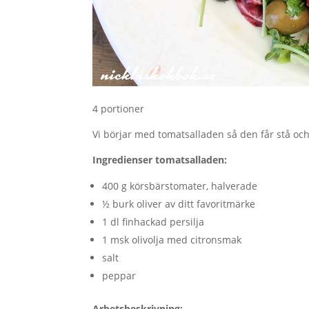
4 portioner
Vi börjar med tomatsalladen så den får stå och g
Ingredienser tomatsalladen:
400 g körsbärstomater, halverade
½ burk oliver av ditt favoritmärke
1 dl finhackad persilja
1 msk olivolja med citronsmak
salt
peppar
Arbetsbeskrivning: