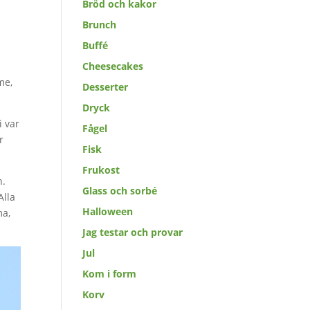
Bröd och kakor
Brunch
Buffé
Cheesecakes
me,
Desserter
Dryck
i var
Fågel
r
Fisk
Frukost
n.
Glass och sorbé
Alla
Halloween
ma,
Jag testar och provar
Jul
Kom i form
Korv