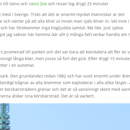
i till Ueno och
Ueno Zoo
och resan tog drygt 25 minuter
rt med i Sverige. Trots att det är enormt mycket människor är det
e och väntar på att alla klivit ut innan man själv kliver in. Väl inne i
 och här förekommer inga högljudda samtal. Me like. Just själva
t jag saknar här hemma där allt (i många fall) verkar handla om 
 promenad till parken och det var bara att konstatera att fler än v
innigt långa köer, men jisses så fort det gick. Efter drygt 15 minute
etter i en automat.
rpark. Den grundandes redan 1882 och har vuxit enormt under åre
ständigt bågnar av alla blommor som exploderar i alla olika färger. 
der körsbärsträdens grenar och det är så vansinnigt skönt med var
nerna älskar sina körsbärsträd. Det är så vackert.