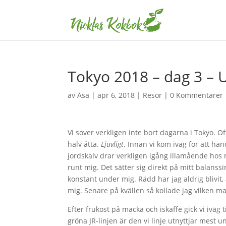
Tokyo 2018 – dag 3 – 
av
Åsa
|
apr 6, 2018
|
Resor
|
0 Kommentarer
Vi sover verkligen inte bort dagarna i Tokyo. O
halv åtta.
Ljuvligt
. Innan vi kom iväg för att han
jordskalv drar verkligen igång illamående hos mi
runt mig. Det sätter sig direkt på mitt balans
konstant under mig. Rädd har jag aldrig blivit
mig. Senare på kvällen så kollade jag vilken ma
Efter frukost på macka och iskaffe gick vi iväg 
gröna JR-linjen är den vi linje utnyttjar mest u