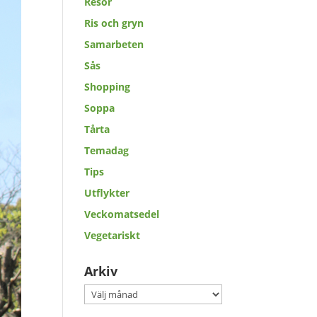
Resor
Ris och gryn
Samarbeten
Sås
Shopping
Soppa
Tårta
Temadag
Tips
Utflykter
Veckomatsedel
Vegetariskt
Arkiv
Arkiv