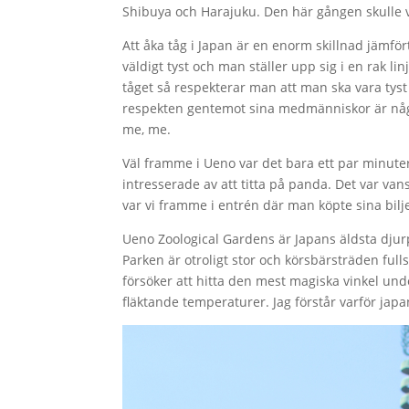
Shibuya och Harajuku. Den här gången skulle v
Att åka tåg i Japan är en enorm skillnad jämfö
väldigt tyst och man ställer upp sig i en rak linj
tåget så respekterar man att man ska vara tyst
respekten gentemot sina medmänniskor är någo
me, me.
Väl framme i Ueno var det bara ett par minuters
intresserade av att titta på panda. Det var vans
var vi framme i entrén där man köpte sina bilj
Ueno Zoological Gardens är Japans äldsta dju
Parken är otroligt stor och körsbärsträden full
försöker att hitta den mest magiska vinkel un
fläktande temperaturer. Jag förstår varför japa