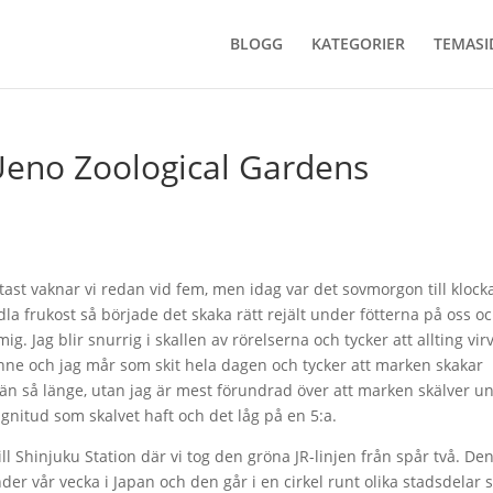
BLOGG
KATEGORIER
TEMASI
Ueno Zoological Gardens
ftast vaknar vi redan vid fem, men idag var det sovmorgon till klock
dla frukost så började det skaka rätt rejält under fötterna på oss o
g. Jag blir snurrig i skallen av rörelserna och tycker att allting vir
sinne och jag mår som skit hela dagen och tycker att marken skakar
, än så länge, utan jag är mest förundrad över att marken skälver u
gnitud som skalvet haft och det låg på en 5:a.
till Shinjuku Station där vi tog den gröna JR-linjen från spår två. De
nder vår vecka i Japan och den går i en cirkel runt olika stadsdelar