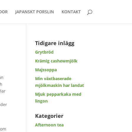
DOR
JAPANSKT PORSLIN
KONTAKT
Tidigare inlägg
Grytbröd
Krämig cashewmjölk
Majssoppa
an
Min växtbaserade
ch
mjölkmaskin har landat
vlar
Mjuk pepparkaka med
lingon
nder
Kategorier
n
Afternoon tea
 som