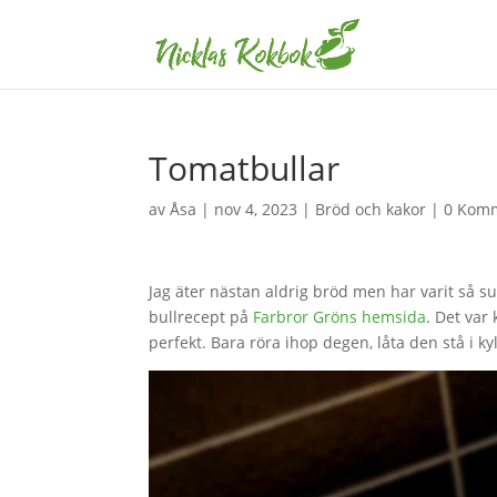
Tomatbullar
av
Åsa
|
nov 4, 2023
|
Bröd och kakor
|
0 Kom
Jag äter nästan aldrig bröd men har varit så 
bullrecept på
Farbror Gröns hemsida
. Det var
perfekt. Bara röra ihop degen, låta den stå i 