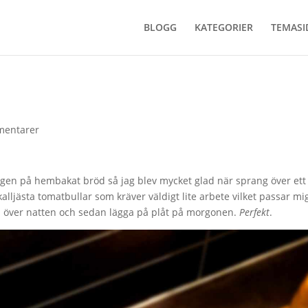
BLOGG
KATEGORIER
TEMASI
mentarer
sugen på hembakat bröd så jag blev mycket glad när sprang över ett
 kalljästa tomatbullar som kräver väldigt lite arbete vilket passar mi
kyl över natten och sedan lägga på plåt på morgonen.
Perfekt
.