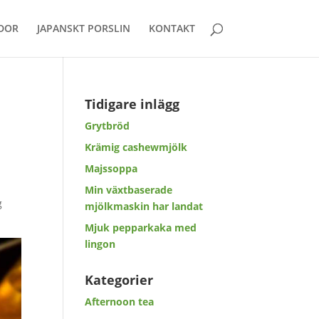
DOR
JAPANSKT PORSLIN
KONTAKT
Tidigare inlägg
Grytbröd
Krämig cashewmjölk
Majssoppa
Min växtbaserade
g
mjölkmaskin har landat
Mjuk pepparkaka med
lingon
Kategorier
Afternoon tea