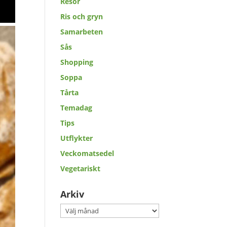
Resor
Ris och gryn
Samarbeten
Sås
Shopping
Soppa
Tårta
Temadag
Tips
Utflykter
Veckomatsedel
Vegetariskt
Arkiv
Arkiv